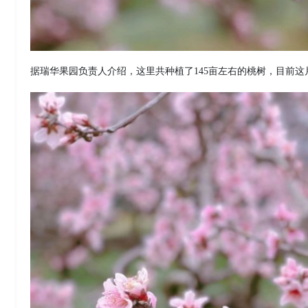
据瑞华果园负责人介绍，这里共种植了145亩左右的桃树，目前