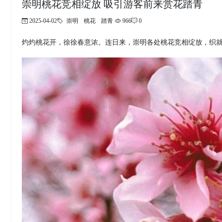
崇明桃花竞相绽放 吸引游客前来赏花踏青
2025-04-02
崇明
桃花
踏青
966
0
灼灼桃花开，徐徐春意浓。连日来，崇明各处桃花竞相绽放，织