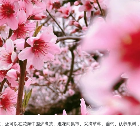
花，还可以在花海中围炉煮茶、逛花间集市、采摘草莓、垂钓、认养果树