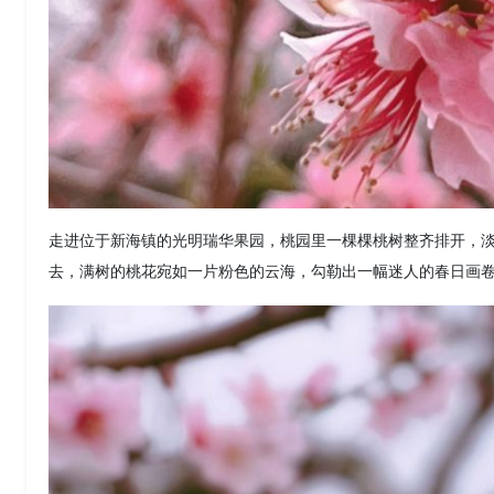
走进位于新海镇的光明瑞华果园，桃园里一棵棵桃树整齐排开，
去，满树的桃花宛如一片粉色的云海，勾勒出一幅迷人的春日画