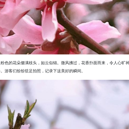
淡粉色的花朵缀满枝头，如云似锦。微风拂过，花香扑面而来，令人心旷
卷。游客们纷纷驻足拍照，记录下这美好的瞬间。