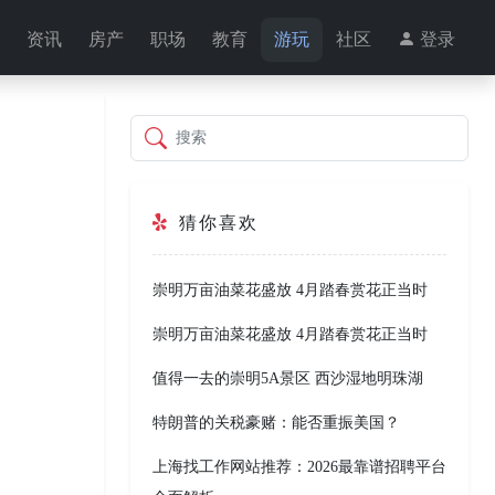
资讯
房产
职场
教育
游玩
社区
登录
搜索
猜你喜欢
崇明万亩油菜花盛放 4月踏春赏花正当时
崇明万亩油菜花盛放 4月踏春赏花正当时
值得一去的崇明5A景区 西沙湿地明珠湖
特朗普的关税豪赌：能否重振美国？
上海找工作网站推荐：2026最靠谱招聘平台