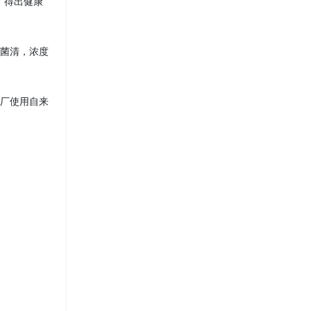
“得出健康
百菌清，浓度
工厂使用自来