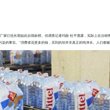
水厂家们也长期如此自我标榜。但调查记者玛丽·杜平透露，实际上在法销售
污染的事实。“消费者花更多的钱，买到的却并非真正的纯净水。人们都被