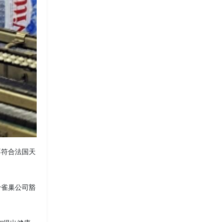
不符合法国天
予雀巢公司豁