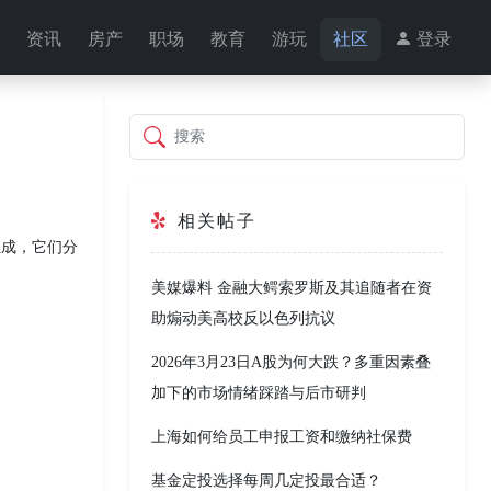
资讯
房产
职场
教育
游玩
社区
登录
搜索
相关帖子
组成，它们分
美媒爆料 金融大鳄索罗斯及其追随者在资
助煽动美高校反以色列抗议
2026年3月23日A股为何大跌？多重因素叠
加下的市场情绪踩踏与后市研判
上海如何给员工申报工资和缴纳社保费
基金定投选择每周几定投最合适？