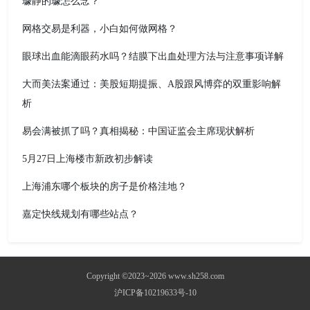
璩静的璩怎么念？
网格交易是利器，小白如何做网格？
眼球出血能滴眼药水吗？结膜下出血处理方法与注意事项详解
大而美法案通过：美股短期提振、A股跟风博弈的双重影响解
析
易会满被抓了吗？真相揭秘：中国证监会主席现状解析
5月27日上海楼市新政初步解读
上海浦东哪个板块的房子是价格洼地？
嘉定快线规划有哪些站点？
Copyright ©2023~2026 www.sh258.com
沪ICP备10219633号-10