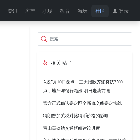
资讯
房产
职场
教育
游玩
社区
登录
搜索
相关帖子
A股7月10日盘点：三大指数齐涨突破3500
点，地产与银行领涨 明日走势前瞻
官方正式确认嘉定区全新轨交线嘉定快线
特朗普加关税对比特币价格的影响
宝山高铁站交通枢纽建设进度