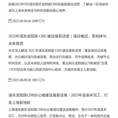
探索2025年9月浦东新区龙阳路CBD的最新建设进度，了解这一区域如何
成为上海未来商业与科技创新的核心地带。
2025-09-04
2088
0
2025年浦东龙阳路 CBD 建设最新进度｜项目概况、里程碑与
未来展望
本文深入解读 2025 年浦东龙阳路 CBD 建设最新进度：覆盖项目总体规
模、办公楼封顶与装修进展、商业步行街建设、空中连廊批准、关键节点
时间安排，以及未来投入使用时间表。重点揭示龙阳路以“6轨枢纽”交通
+TOD综合体为核心的新兴副中心格局，为城市发展注入新动能。
2025-08-09
3691
0
浦东龙阳路CDB办公楼建设最新进展：2025年底基本完工，打
造上海新地标
上海浦东新区龙阳路CDB办公楼项目建设进展顺利，预计2025年底基本
完工，2026年全面投入使用，打造集办公、商业、文化于一体的现代化城